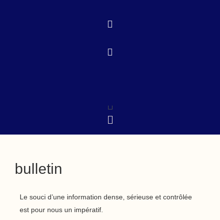
Aller
au
contenu
Menu
Menu
bulletin
Le souci d’une information dense, sérieuse et contrôlée
est pour nous un impératif.