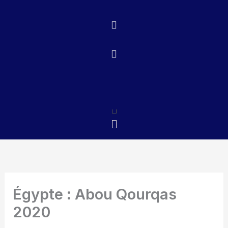
Aller
au
contenu
Menu
Menu
Égypte : Abou Qourqas
2020