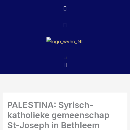
Ga
naar
de
inhoud
Menu
Menu
PALESTINA: Syrisch-
katholieke gemeenschap
St-Joseph in Bethleem