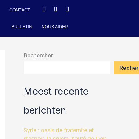
O
CONTACT
BULLETIN
NOUS AIDER
Rechercher
Recher
Meest recente
berichten
Syrie : oasis de fraternité et
d’espoir, la communauté de Deir