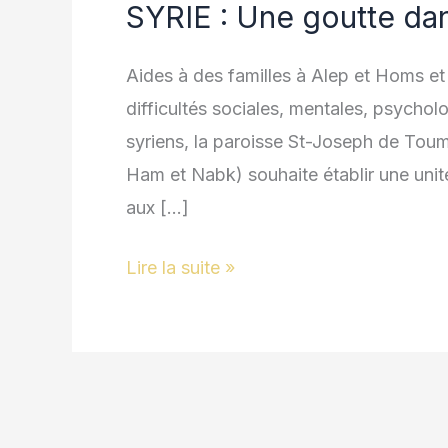
SYRIE : Une goutte da
Une
goutte
Aides à des familles à Alep et Homs e
dans
difficultés sociales, mentales, psycho
l’océan…
syriens, la paroisse St-Joseph de Tou
Ham et Nabk) souhaite établir une unité
aux […]
Lire la suite »