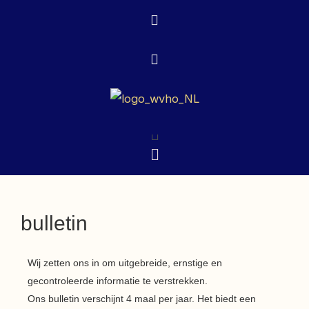
Ga
naar
de
inhoud
Menu
Menu
bulletin
Wij zetten ons in om uitgebreide, ernstige en
gecontroleerde informatie te verstrekken.
Ons bulletin verschijnt 4 maal per jaar. Het biedt een