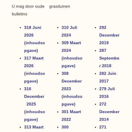
U mag door oude
grasduinen
bulletins
318 Juni
310 Juli
292
2026
2024
December
(inhoudso
309 Maart
2019
pgave)
2024
287
317 Maart
(inhoudso
Septembe
2026
pgave)
r 2018
(inhoudso
308
282 Juin
pgave)
December
2017
316
2023
279 Juli
December
(inhoudso
2016
2025
pgave)
272
(inhoudso
301 Maart
December
pgave)
2022
2014
313 Maart
300
271