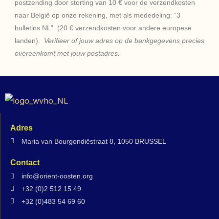
postzending door storting van 10 € voor de verzendkosten
naar België op onze rekening, met als mededeling: “3
bulletins NL”. (20 € verzendkosten voor andere europese
landen).
Verifieer of jouw adres op de bankgegevens precies
overeenkomt met jouw postadres.
Adres
Maria van Bourgondiëstraat 8, 1050 BRUSSEL
Contact
info@orient-oosten.org
+32 (0)2 512 15 49
+32 (0)483 54 69 60