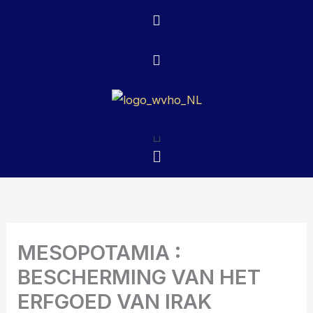
Ga
naar
de
inhoud
Menu
Menu
MESOPOTAMIA :
BESCHERMING VAN HET
ERFGOED VAN IRAK